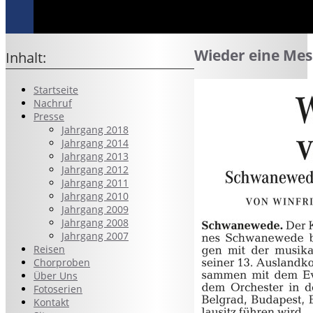
Wieder eine Mes
Inhalt:
Startseite
Nachruf
Presse
Jahrgang 2018
Jahrgang 2014
Jahrgang 2013
Jahrgang 2012
Jahrgang 2011
Jahrgang 2010
Jahrgang 2009
Jahrgang 2008
Jahrgang 2007
Reisen
Chorproben
Über Uns
Fotoserien
Kontakt