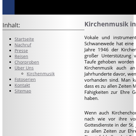
Kirchenmusik in
Inhalt:
V
okale und instrument
Startseite
Schwanewede hat eine l
Nachruf
Jahre 1946 der Kirch
Presse
großer Unterstützung
Reisen
Taufe gehoben worden i
Chorproben
Kirchenmusik auch an
Über Uns
Kirchenmusik
Jahrhunderte davor, we
Fotoserien
vorhanden sind. Man k
Kontakt
dass es zu allen Zeiten 
Sitemap
Fähigkeiten zur Ehre G
haben.
Wenn auch Kirchenchor
nach wie vor ihre vor
Gottesdienste in der St.
zu allen Zeiten zur Eh