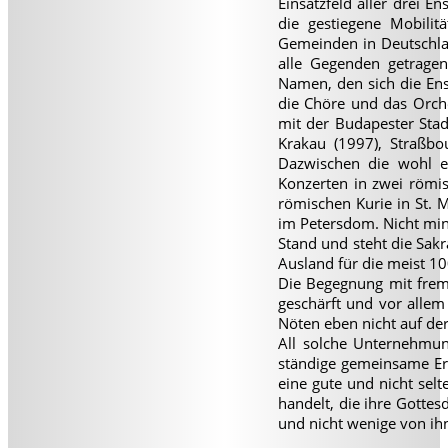
Einsatzfeld aller drei 
die gestiegene Mobilit
Gemeinden in Deutschl
alle Gegenden getragen
Namen, den sich die Ens
die Chöre und das Orch
mit der Budapester Stad
Krakau (1997), Straßbo
Dazwischen die wohl ei
Konzerten in zwei römis
römischen Kurie in St. M
im Petersdom. Nicht mind
Stand und steht die Sak
Ausland für die meist 10
Die Begegnung mit frem
geschärft und vor allem
Nöten eben nicht auf der
All solche Unternehmun
ständige gemeinsame Era
eine gute und nicht sel
handelt, die ihre Gottes
und nicht wenige von ihn